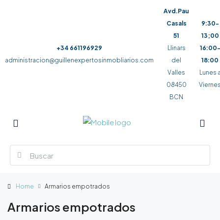
Avd.Pau
Casals
9:30-
51
13;00
+34 661196929
Llinars
16:00
administracion@guillenexpertosinmobliarios.com
del
18:00
Valles
Lunes 
08450
Vierne
BCN
Home
Armarios empotrados
Armarios empotrados