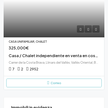
CASA UNIFAMILIAR, CHALET
325,000€
Casa / Chalet independiente en venta en costa brava 0, Llinars del Vallès
Carrer de la Costa Brava, Llinars del Vallès, Vallès Oriental, Barcelona, 08450, España
7
2
295
2
Correo
Immobili in evidenza