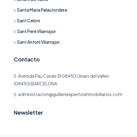
Santa Maria Palautordera
Sant Celoni
Sant Pere Vilamajor
Sant Antoni Vilamajor
Contacto
Avenida Pau Casals 51 08450 Llinars del Valles
(08450) BARCELONA
administracion@guillenexpertosinmobiliarios.com
Newsletter