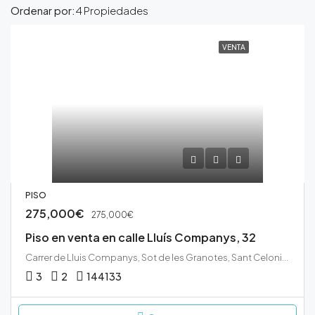
Ordenar por:
4 Propiedades
VENTA
PISO
275,000€
275,000€
Piso en venta en calle Lluís Companys, 32
Carrer de Lluis Companys, Sot de les Granotes, Sant Celoni, Vallès Oriental, Barcelona, Catalunya, 08460, España
3
2
144
133