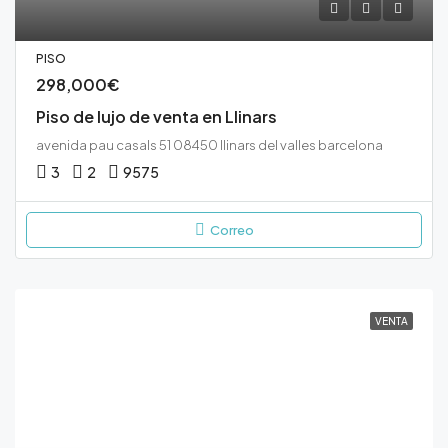
PISO
298,000€
Piso de lujo de venta en Llinars
avenida pau casals 51 08450 llinars del valles barcelona
3
2
95
75
Correo
VENTA