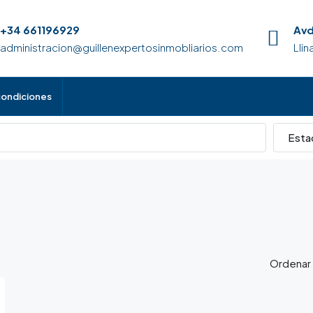
+34 661196929
Avd
administracion@guillenexpertosinmobliarios.com
Lli
condiciones
Esta
Ordenar 