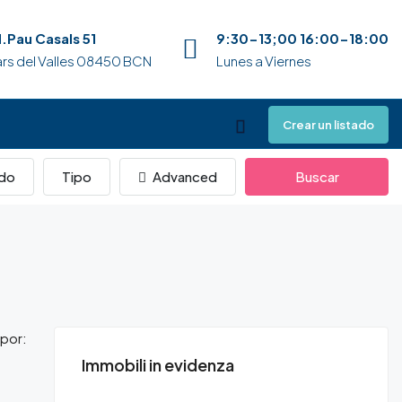
.Pau Casals 51
9:30-13;00 16:00-18:00
nars del Valles 08450 BCN
Lunes a Viernes
Crear un listado
do
Tipo
Advanced
Buscar
por:
Immobili in evidenza