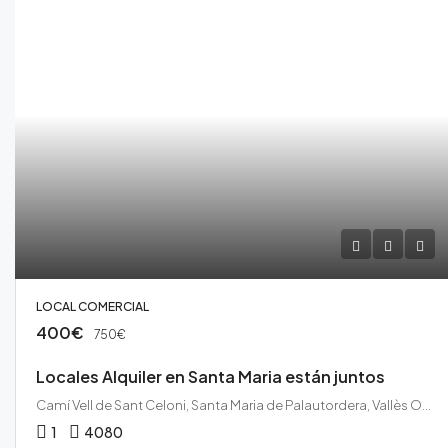
LOCAL COMERCIAL
400€
750€
Locales Alquiler en Santa Maria están juntos
Camí Vell de Sant Celoni, Santa Maria de Palautordera, Vallès Oriental, Barcelona, Catalunya, 08460, España
1
40
80