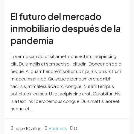
El futuro del mercado
inmobiliario después de la
pandemia
Lorem ipsum dolor sit amet, consectetur adipiscing
elit. Duis mollis et sem sed sollicitudin. Donec non odio
neque. Aliquam hendrerit sollicitudin purus, quis rutrum
mi accumsan nec. Quisque bibendum orci ac nibh
facilisis, at malesuada orci congue. Nullam tempus
sollicitudin cursus. Ut et adipiscing erat. Curabitur this
is a text link libero tempus congue.Duis mattis laoreet
neque, et...
hace 10 años
Business
0