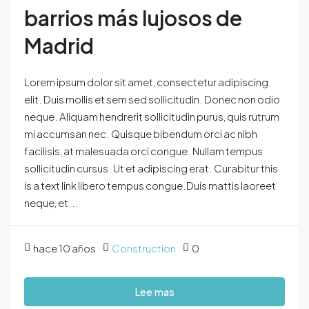
barrios más lujosos de
Madrid
Lorem ipsum dolor sit amet, consectetur adipiscing
elit. Duis mollis et sem sed sollicitudin. Donec non odio
neque. Aliquam hendrerit sollicitudin purus, quis rutrum
mi accumsan nec. Quisque bibendum orci ac nibh
facilisis, at malesuada orci congue. Nullam tempus
sollicitudin cursus. Ut et adipiscing erat. Curabitur this
is a text link libero tempus congue.Duis mattis laoreet
neque, et...
hace 10 años
Construction
0
Lee mas