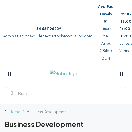
Avd.Pau
Casals
9:30-
51
13;00
+34 661196929
Llinars
16:00
administracion@guillenexpertosinmobliarios.com
del
18:00
Valles
Lunes 
08450
Vierne
BCN
Home
Business Development
Business Development