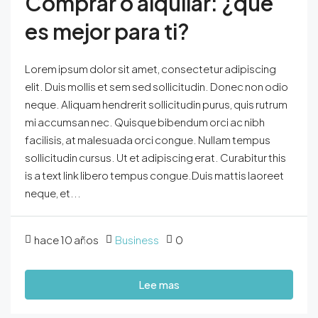
Comprar o alquilar: ¿qué
es mejor para ti?
Lorem ipsum dolor sit amet, consectetur adipiscing
elit. Duis mollis et sem sed sollicitudin. Donec non odio
neque. Aliquam hendrerit sollicitudin purus, quis rutrum
mi accumsan nec. Quisque bibendum orci ac nibh
facilisis, at malesuada orci congue. Nullam tempus
sollicitudin cursus. Ut et adipiscing erat. Curabitur this
is a text link libero tempus congue.Duis mattis laoreet
neque, et...
hace 10 años
Business
0
Lee mas