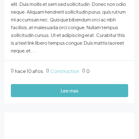
elit. Duis mollis et sem sed sollicitudin. Donec non odio
neque. Aliquam hendrerit sollicitudin purus, quis rutrum
mi accumsan nec. Quisque bibendum orci ac nibh
facilisis, at malesuada orci congue. Nullam tempus
sollicitudin cursus. Ut et adipiscing erat. Curabitur this
is a text link libero tempus congue.Duis mattis laoreet
neque, et...
hace 10 años
Construction
0
Lee mas