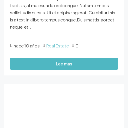
facilisis, at malesuada orci congue. Nullam tempus
sollicitudin cursus. Ut et adipiscing erat. Curabitur this
is a text link libero tempus congue.Duis mattis laoreet
neque, et...
hace 10 años
Real Estate
0
Lee mas