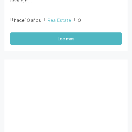
neque, et...
hace 10 años
Real Estate
0
Lee mas