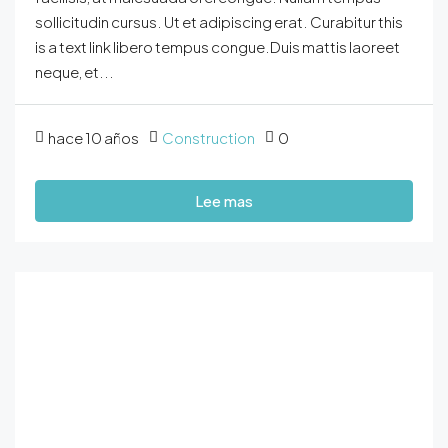
sollicitudin cursus. Ut et adipiscing erat. Curabitur this
is a text link libero tempus congue.Duis mattis laoreet
neque, et...
hace 10 años
Construction
0
Lee mas