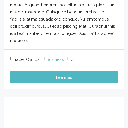
neque. Aliquam hendrerit sollicitudin purus, quis rutrum
mi accumsan nec. Quisque bibendum orci ac nibh
facilisis, at malesuada orci congue. Nullam tempus
sollicitudin cursus. Ut et adipiscing erat. Curabitur this
is a text link libero tempus congue. Duis mattis laoreet
neque, et...
hace 10 años
Business
0
Lee mas