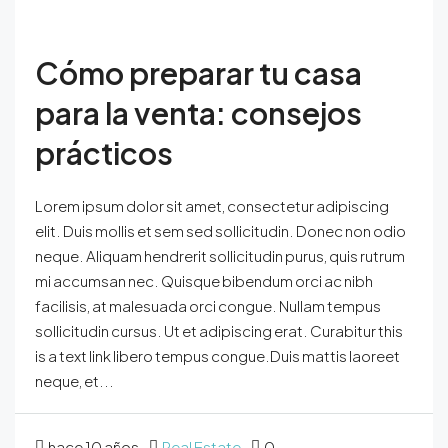
Cómo preparar tu casa
para la venta: consejos
prácticos
Lorem ipsum dolor sit amet, consectetur adipiscing
elit. Duis mollis et sem sed sollicitudin. Donec non odio
neque. Aliquam hendrerit sollicitudin purus, quis rutrum
mi accumsan nec. Quisque bibendum orci ac nibh
facilisis, at malesuada orci congue. Nullam tempus
sollicitudin cursus. Ut et adipiscing erat. Curabitur this
is a text link libero tempus congue.Duis mattis laoreet
neque, et...
hace 10 años
Real Estate
0